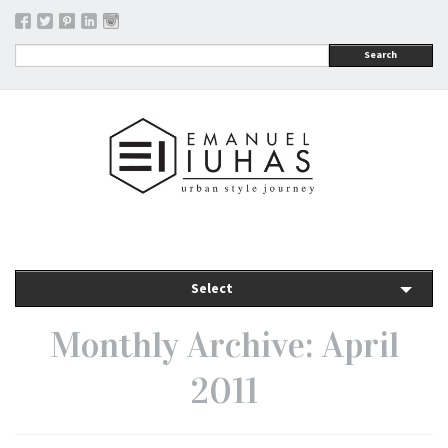
Search
Select
Monthly Archive: April
2011