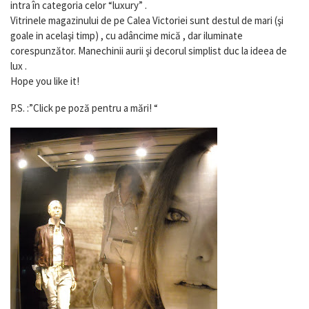
intra în categoria celor “luxury” .
Vitrinele magazinului de pe Calea Victoriei sunt destul de mari (şi
goale in acelaşi timp) , cu adâncime mică , dar iluminate
corespunzător. Manechinii aurii şi decorul simplist duc la ideea de
lux .
Hope you like it!
P.S. :”Click pe poză pentru a mări! “