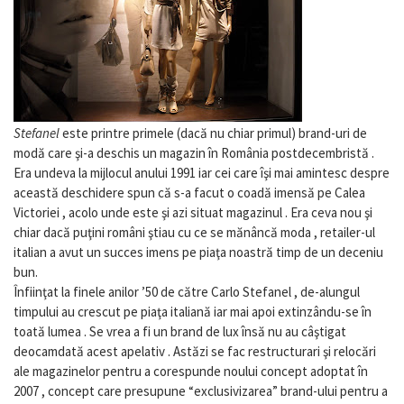
Stefanel
este printre primele (dacă nu chiar primul) brand-uri de
modă care şi-a deschis un magazin în România postdecembristă .
Era undeva la mijlocul anului 1991 iar cei care îşi mai amintesc despre
această deschidere spun că s-a facut o coadă imensă pe Calea
Victoriei , acolo unde este şi azi situat magazinul . Era ceva nou şi
chiar dacă puţini români ştiau cu ce se mănâncă moda , retailer-ul
italian a avut un succes imens pe piaţa noastră timp de un deceniu
bun.
Înfiinţat la finele anilor ’50 de către Carlo Stefanel , de-alungul
timpului au crescut pe piaţa italiană iar mai apoi extinzându-se în
toată lumea . Se vrea a fi un brand de lux însă nu au câştigat
deocamdată acest apelativ . Astăzi se fac restructurari şi relocări
ale magazinelor pentru a corespunde noului concept adoptat în
2007 , concept care presupune “exclusivizarea” brand-ului pentru a