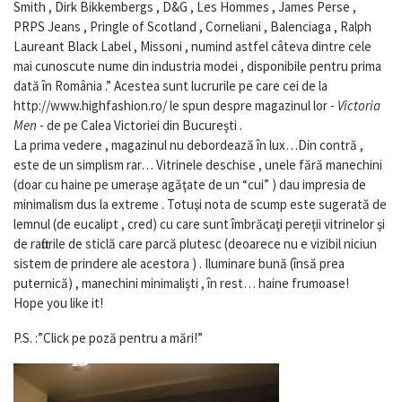
Smith , Dirk Bikkembergs , D&G , Les Hommes , James Perse ,
PRPS Jeans , Pringle of Scotland , Corneliani , Balenciaga , Ralph
Laureant Black Label , Missoni , numind astfel câteva dintre cele
mai cunoscute nume din industria modei , disponibile pentru prima
dată în România .” Acestea sunt lucrurile pe care cei de la
http://www.highfashion.ro/ le spun despre magazinul lor -
Victoria
Men
- de pe Calea Victoriei din Bucureşti .
La prima vedere , magazinul nu debordează în lux…Din contră ,
este de un simplism rar… Vitrinele deschise , unele fără manechini
(doar cu haine pe umeraşe agăţate de un “cui” ) dau impresia de
minimalism dus la extreme . Totuşi nota de scump este sugerată de
lemnul (de eucalipt , cred) cu care sunt îmbrăcaţi pereţii vitrinelor şi
de rafturile de sticlă care parcă plutesc (deoarece nu e vizibil niciun
sistem de prindere ale acestora ) . Iluminare bună (însă prea
puternică) , manechini minimalişti , în rest… haine frumoase!
Hope you like it!
P.S. :”Click pe poză pentru a mări!”