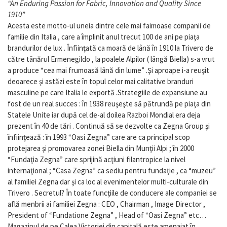
“An Enduring Passion for Fabric, Innovation and Quality Since
1910”
Acesta este motto-ul uneia dintre cele mai faimoase companii de
familie din Italia , care a împlinit anul trecut 100 de ani pe piaţa
brandurilor de lux . Înfiinţată ca moară de lână în 1910 la Trivero de
către tânărul Ermenegildo , la poalele Alpilor ( lângă Biella) s-a vrut
a produce “cea mai frumoasă lână din lume” .Şi aproape i-a reuşit
deoarece şi astăzi este în topul celor mai calitative branduri
masculine pe care Italia le exportă .Strategiile de expansiune au
fost de un real succes : în 1938 reuşeşte să pătrundă pe piaţa din
Statele Unite iar după cel de-al doilea Razboi Mondial era deja
prezent în 40 de tări . Continuă să se dezvolte ca Zegna Group şi
înfiinţează : în 1993 “Oasi Zegna” care are ca principal scop
protejarea şi promovarea zonei Biella din Munţii Alpi ; în 2000
“Fundaţia Zegna” care sprijină acţiuni filantropice la nivel
internaţional ; “Casa Zegna” ca sediu pentru fundaţie , ca “muzeu”
al familiei Zegna dar şi ca loc al evenimentelor multi-culturale din
Trivero . Secretul? În toate funcţiile de conducere ale companiei se
află menbrii ai familiei Zegna : CEO , Chairman , Image Director ,
President of “Fundatione Zegna” , Head of “Oasi Zegna” etc…
Magazinul de pe Calea Victoriei din capitală este amenajat în