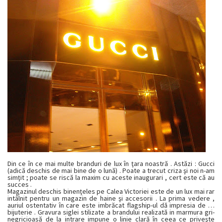
Din ce în ce mai multe branduri de lux în ţara noastră . Astăzi : Gucci
(adică deschis de mai bine de o lună) . Poate a trecut criza şi noi n-am
simţit ; poate se riscă la maxim cu aceste inaugurari , cert este că au
succes .
Magazinul deschis binenţeles pe Calea Victoriei este de un lux mai rar
intâlnit pentru un magazin de haine şi accesorii . La prima vedere ,
auriul ostentativ în care este imbrăcat flagship-ul dă impresia de …
bijuterie . Gravura siglei stilizate a brandului realizată in marmura gri-
negricioasă de la intrare impune o linie clară în ceea ce priveşte