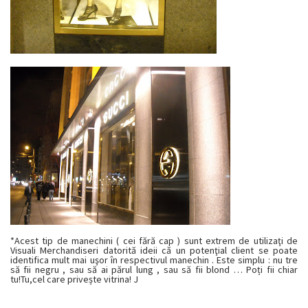
* Acest tip de manechini ( cei fără cap ) sunt extrem de utilizaţi de
Visuali Merchandiseri datorită ideii că un potenţial client se poate
identifica mult mai uşor în respectivul manechin . Este simplu : nu tre
să fii negru , sau să ai părul lung , sau să fii blond … Poți fii chiar
tu!Tu,cel care privește vitrina!
J