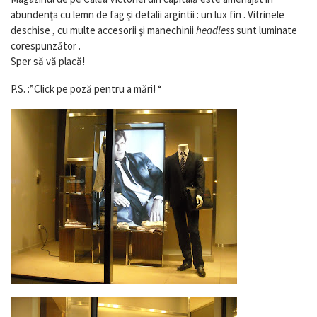
abundenţa cu lemn de fag şi detalii argintii : un lux fin . Vitrinele
deschise , cu multe accesorii şi manechinii
headless
sunt luminate
corespunzător .
Sper să vă placă!
P.S. :”Click pe poză pentru a mări! “