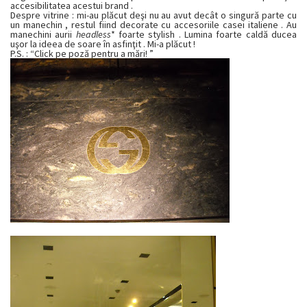
accesibilitatea acestui brand .
Despre vitrine : mi-au plăcut deşi nu au avut decât o singură parte cu
un manechin , restul fiind decorate cu accesoriile casei italiene . Au
manechini aurii
headless
* foarte stylish . Lumina foarte caldă ducea
uşor la ideea de soare în asfinţit . Mi-a plăcut !
P.S. : “Click pe poză pentru a mări! ”