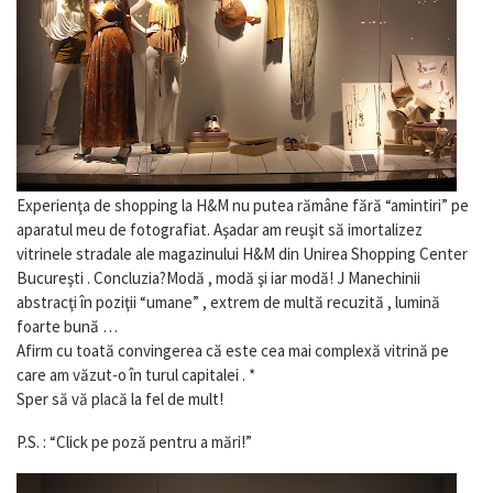
Experienţa de shopping la H&M nu putea rămâne fără “amintiri” pe
aparatul meu de fotografiat. Aşadar am reuşit să imortalizez
vitrinele stradale ale magazinului H&M din Unirea Shopping Center
Bucureşti . Concluzia?Modă , modă şi iar modă!
J
Manechinii
abstracţi în poziţii “umane” , extrem de multă recuzită , lumină
foarte bună …
Afirm cu toată convingerea că este cea mai complexă vitrină pe
care am văzut-o în turul capitalei . *
Sper să vă placă la fel de mult!
P.S. : “Click pe poză pentru a mări!”