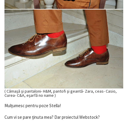
( Cămaşă şi pantaloni- H&M, pantofi şi geantă- Zara, ceas- Casio,
Curea- C&A, eşarfă no name )
Mulţumesc pentru poze Stella!
Cum vi se pare ţinuta mea? Dar proiectul Webstock?