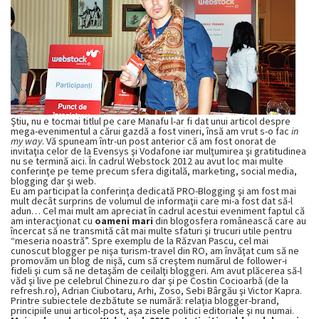
Ştiu, nu e tocmai titlul pe care Manafu l-ar fi dat unui articol despre
mega-evenimentul a cărui gazdă a fost vineri, însă am vrut s-o fac
in
my way
. Vă spuneam într-un post anterior că am fost onorat de
invitaţia celor de la Evensys şi Vodafone iar mulţumirea şi gratitudinea
nu se termină aici. În cadrul Webstock 2012 au avut loc mai multe
conferinţe pe teme precum sfera digitală, marketing, social media,
blogging dar şi web.
Eu am participat la conferinţa dedicată PRO-Blogging şi am fost mai
mult decât surprins de volumul de informaţii care mi-a fost dat să-l
adun… Cel mai mult am apreciat în cadrul acestui eveniment faptul că
am interacţionat cu
oameni mari
din blogosfera românească care au
încercat să ne transmită cât mai multe sfaturi şi trucuri utile pentru
“meseria noastră”. Spre exemplu de la Răzvan Pascu, cel mai
cunoscut blogger pe nişa turism-travel din RO, am învăţat cum să ne
promovăm un blog de nişă, cum să creştem numărul de follower-i
fideli şi cum să ne detaşăm de ceilalţi bloggeri. Am avut plăcerea să-l
văd şi live pe celebrul Chinezu.ro dar şi pe Costin Cocioarbă (de la
refresh.ro), Adrian Ciubotaru, Arhi, Zoso, Sebi Bârgău şi Victor Kapra.
Printre subiectele dezbătute se numără: relaţia blogger-brand,
principiile unui articol-post, aşa zisele politici editoriale şi nu numai.