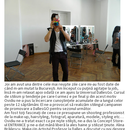
Joi am avut una dintre cele mai reuşite zile care mi-au fost date de
când m-am mutat la Bucureşti. Am început cu puţină agitaţie la job,
însă m-am relaxat apoi odată ce am ajuns la Universul DallesGo. Cursul
de stilism şi tendinţe pe care-l urmez e pe final şi din acest motiv
Ovidiu ne-a pus la încercare cunoştinţele acumulate de-a lungul celor
peste 12 săptămâni. El ne-a provocat să realizăm stilingul campaniei
de promovare a DallesGO pentru sezonul următor.
Am fost toţi fascinaţi de ceea ce presupune un shooting profesionist
de la make-up, hairstyling, fotograf, aparatură, modele, styling etc…
Ovidiu ne-a tratat exact ca pe nişte stilişti, ne-a dus la Concept Store-
ul ENTRANCE şi ne-a dat mână liberă la ales haine şi stilizat ţinute. Alina
Brăilescu, Make-Up Artistul Profesor la Dalles a discutat cu noi despre