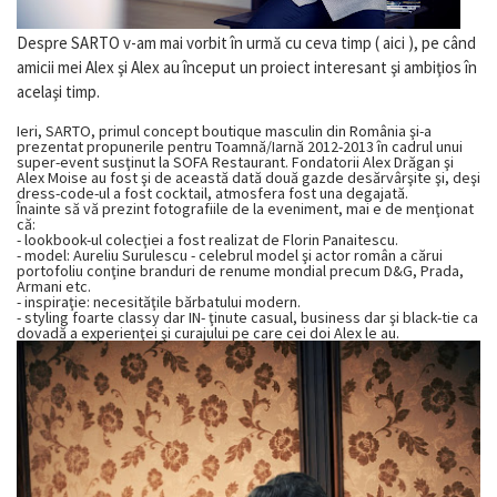
Despre SARTO v-am mai vorbit în urmă cu ceva timp ( aici ), pe când
amicii mei Alex şi Alex au început un proiect interesant şi ambiţios în
acelaşi timp.
Ieri, SARTO, primul concept boutique masculin din România şi-a
prezentat propunerile pentru Toamnă/Iarnă 2012-2013 în cadrul unui
super-event susţinut la SOFA Restaurant. Fondatorii Alex Drăgan şi
Alex Moise au fost şi de această dată două gazde desărvârşite şi, deşi
dress-code-ul a fost cocktail, atmosfera fost una degajată.
Înainte să vă prezint fotografiile de la eveniment, mai e de menţionat
că:
- lookbook-ul colecţiei a fost realizat de Florin Panaitescu.
- model: Aureliu Surulescu - celebrul model şi actor român a cărui
portofoliu conţine branduri de renume mondial precum D&G, Prada,
Armani etc.
- inspiraţie: necesităţile bărbatului modern.
- styling foarte classy dar IN- ţinute casual, business dar şi black-tie ca
dovadă a experienţei şi curajului pe care cei doi Alex le au.