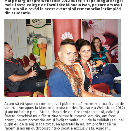
Mai pe larg despre Webstock 2012 puteţi citi pe blogul dragei
mele foste-colege de facultate Mihaela Ivan, pe care am avut
bucuria să o revăd la acest event şi să rememorăm întâmplări
din studenţie.
Acum să vă spun cu cine am avut plăcerea să-mi petrec toată ziua de
vineri… Am ajuns la Marriot (locaţia de desfăşurare a Webstock 2012)
şi am întâlnit-o pe… Stella, draga de ea. Prezenţa-i stilată, caldă şi
foarte deschisă mi-a făcut ziua şi mai frumoasă. Am râs, am fost
atenţi, ne-am pozat dar am şi învăţat multe unul de la celălalt (sau cel
puţin eu de la ea). Dacă tot avea aparatul la ea, am profitat să ne
facem şi noi un outfit post într-o locaţie exclusivistă. Aşadar…