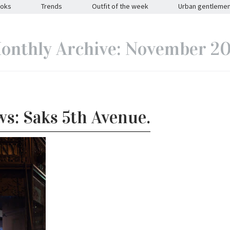
ooks
Trends
Outfit of the week
Urban gentleme
onthly Archive: November 20
s: Saks 5th Avenue.