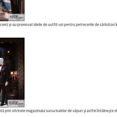
om) şi-au promovat ideile de outfit-uri pentru petrecerile de sărbători 
ă prin vitrinele magazinului sursa bulelor de săpun şi astfel întălneşte d