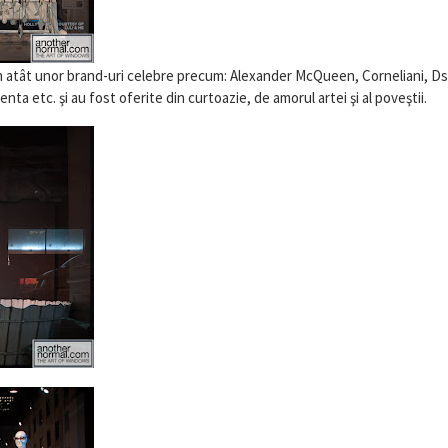
ţin atât unor brand-uri celebre precum: Alexander McQueen, Corneliani, D
ta etc. şi au fost oferite din curtoazie, de amorul artei şi al poveştii.