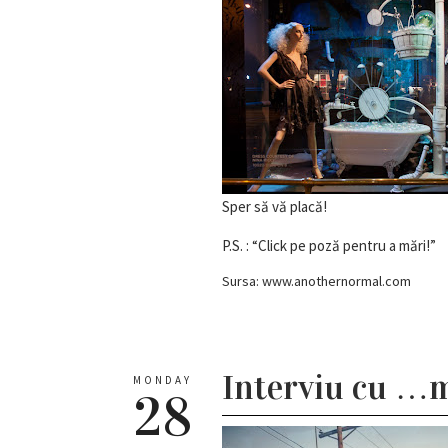
Sper să vă placă!
P.S. : “Click pe poză pentru a mări!”
Sursa: www.anothernormal.com
Interviu cu …m
MONDAY
28