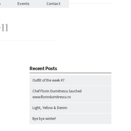
n
Events
Contact
11
Recent Posts
Outfit of the week #7
Chef Florin Dumitrescu lauched
www.florindumitrescu.ro
Light, Yellow & Denim
Bye bye winter!