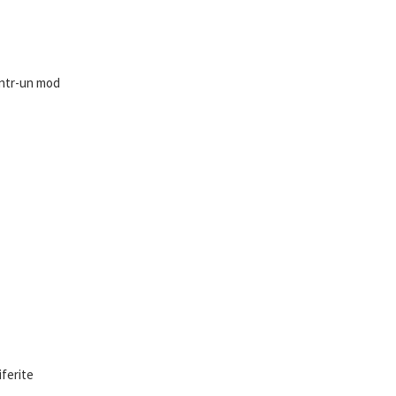
într-un mod
iferite