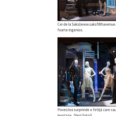
Cei de la Saks(www.saksfifthavenue.c
foarte ingenios.
Povestea surprinde o fetiţă care caut
ipostaze . (Vezi foto!)