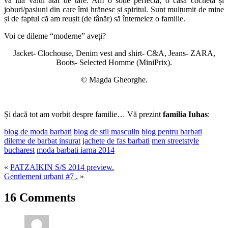
va lua valul atât de tare. Am o soție perfectă, o casă cochetă și
joburi/pasiuni din care îmi hrănesc și spiritul. Sunt mulțumit de mine
și de faptul că am reușit (de tânăr) să întemeiez o familie.
Voi ce dileme “moderne” aveți?
Jacket- Clochouse, Denim vest and shirt- C&A, Jeans- ZARA,
Boots- Selected Homme (MiniPrix).
© Magda Gheorghe.
Și dacă tot am vorbit despre familie… Vă prezint
familia Iuhas
:
blog de moda barbati
blog de stil masculin
blog pentru barbati
dileme de barbat insurat
jachete de fas barbati
men streetstyle
bucharest
moda barbati iarna 2014
«
PATZAIKIN S/S 2014 preview.
Gentlemeni urbani #7 .
»
16 Comments