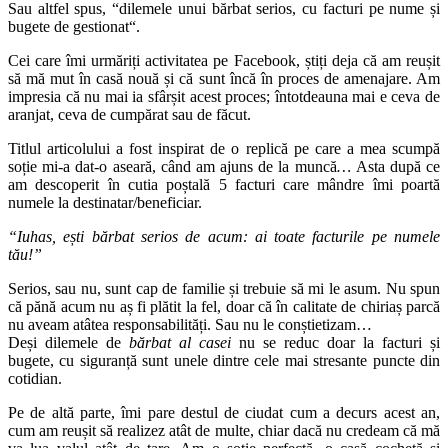
Sau altfel spus, “dilemele unui bărbat serios, cu facturi pe nume și
bugete de gestionat
“.
Cei care îmi urmăriți activitatea pe Facebook, știți deja că am reușit
să mă mut în casă nouă și că sunt încă în proces de amenajare. Am
impresia că nu mai ia sfârșit acest proces; întotdeauna mai e ceva de
aranjat, ceva de cumpărat sau de făcut.
Titlul articolului a fost inspirat de o replică pe care a mea scumpă
soție mi-a dat-o aseară, când am ajuns de la muncă
…
Asta după ce
am descoperit în cutia poștală 5 facturi care mândre îmi poartă
numele la destinatar/beneficiar.
“Iuhas, ești bărbat serios de acum: ai toate facturile pe numele
tău!”
Serios, sau nu, sunt cap de familie și trebuie să mi le asum. Nu spun
că pănă acum nu aș fi plătit la fel, doar că în calitate de chiriaș parcă
nu aveam atâtea responsabilități. Sau nu le conștietizam…
Deși dilemele de
bărbat al casei
nu se reduc doar la facturi și
bugete, cu siguranță sunt unele dintre cele mai stresante puncte din
cotidian.
Pe de altă parte, îmi pare destul de ciudat cum a decurs acest an,
cum am reușit să realizez atât de multe, chiar dacă nu credeam că mă