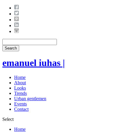
Search
emanuel iuhas |
Home
About
Looks
Trends
Urban gentlemen
Events
Contact
Select
Home