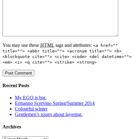
You may use these
HTML
tags and attributes:
<a href=""
title=""> <abbr title=""> <acronym title=""> <b>
<blockquote cite=""> <cite> <code> <del datetime="">
<em> <i> <q cite=""> <strike> <strong>
Recent Posts
My EGO is big.
Ermanno Scervino Spring/Summer 2014
Colourful winter
Gentlemen’s issues about layering.
Archives