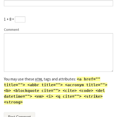
1 + 8 =
Comment
You may use these
tags and attributes:
<a href=""
HTML
title=""> <abbr title=""> <acronym title="">
<b> <blockquote cite=""> <cite> <code> <del
datetime=""> <em> <i> <q cite=""> <strike>
<strong>