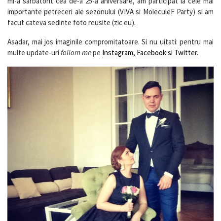
mi-a sarbatorit cea de-a 25-a aniversare, am participat la cele mai
importante petreceri ale sezonului (VIVA si MoleculeF Party) si am
facut cateva sedinte foto reusite (zic eu).
Asadar, mai jos imaginile compromitatoare. Si nu uitati: pentru mai
multe update-uri
follom me
pe
Instagram, Facebook si Twitter.