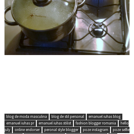
blog de moda masculina
blog de stil personal
emanuel iuhas blog
emanuel iuhas pr
emanuel iuhas stilist
fashion blogger romania
hello
july
online endorser
peronal style blogger
poze instagram
poze selfie