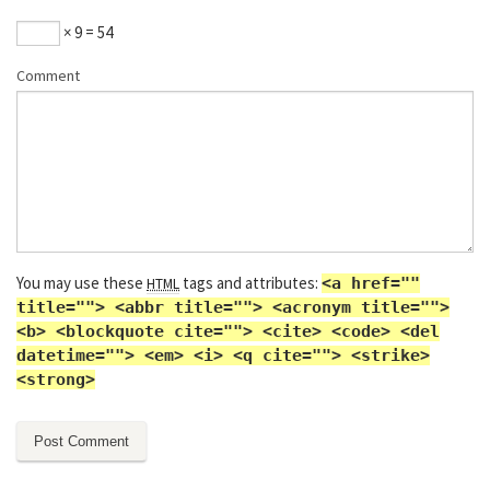
× 9 = 54
Comment
You may use these
tags and attributes:
<a href=""
HTML
title=""> <abbr title=""> <acronym title="">
<b> <blockquote cite=""> <cite> <code> <del
datetime=""> <em> <i> <q cite=""> <strike>
<strong>