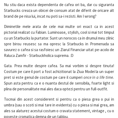
Nu stiu daca exista dependenta de cafea ori ba, dar cu siguranta
Starbucks creaza un obicei de consum atat de diferit de oricare alt
brand de pe nisa lui, incat nu poti sa-i rezisti. Am I wrong?
Diminetile mele arata de cele mai multe ori exact ca in acest
pictorial realizat cu Fabian. Luminoase, stylish, cool si mai tot timpul
cu un Starbucks la purtator. Sunt un norocos ca in drumul meu zilnic
spre birou reusesc sa ma opresc la Starbucks in Promenada sa
savurez o cafea si sa rasfoiesc un Ziarul Financiar uitat pe-acolo de
Raluca Zamfir - Starbuckholica suprema. :D
Gata. Prea multe despre cafea. Sa mai vorbim si despre tinuta!
Costum pe care il port a fost achizitionat la Ziua Modei la un super
pret si este genul de costum pe care il cumperi
once in a life time.
Spun asta pentru ca e o nuanta destul de sensibila, foarte light si
plina de personalitate mai ales daca optezi pentru un full-outfit.
Tocmai din acest considerent si pentru ca o piesa grea o pui in
umbra (sau o scoti si mai tare in evidenta) cu o piesa si mai grea, am
ales sa alaturez acestui costum o cravata statement, vintage , cu o
poveste cromatica demna de un tablou.