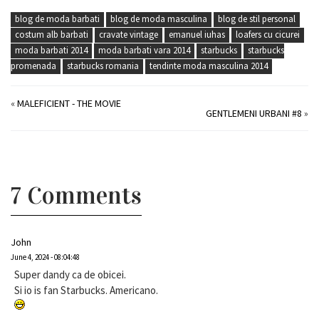
blog de moda barbati
blog de moda masculina
blog de stil personal
costum alb barbati
cravate vintage
emanuel iuhas
loafers cu cicurei
moda barbati 2014
moda barbati vara 2014
starbucks
starbucks
promenada
starbucks romania
tendinte moda masculina 2014
«
MALEFICIENT - THE MOVIE
GENTLEMENI URBANI #8
»
7 Comments
John
June 4, 2024 - 08:04:48
Super dandy ca de obicei.
Si io is fan Starbucks. Americano.