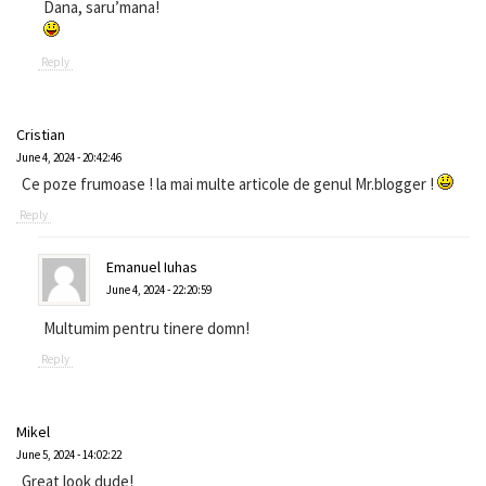
Dana, saru’mana!
Reply
Cristian
June 4, 2024 - 20:42:46
Ce poze frumoase ! la mai multe articole de genul Mr.blogger !
Reply
Emanuel Iuhas
June 4, 2024 - 22:20:59
Multumim pentru tinere domn!
Reply
Mikel
June 5, 2024 - 14:02:22
Great look dude!