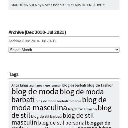
MAH JONG SOFA by Roche Bobois : 50 YEARS OF CREATIVITY
Archive (Dec 2010- Jul 2021)
Archive (Dec 2010- Jul 2021)
Tags
blog de fashion
Anca Iuhas
blog de barbati
aranjarea mesei
beautik
blog de moda
blog de moda
blog de
barbati
blog de moda barbati romania
moda masculina
blog
blog de moda romania
de stil
blog de stil
blog de stil barbati
masculin
blog de stil personal
blogger de
doamna iuhas