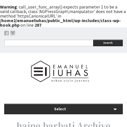
Warning
: call_user_func_array() expects parameter 1 to be a
valid callback, class 'AGPressGraph\manipulator' does not have a
method 'httpsCanonicalURL' in
/home2/emanueliuhas/public_html/wp-includes/class-wp-
hook.php
on line
287
Search
Select
haine barbati Archive