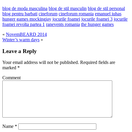
blog de moda masculina
blog de stil masculin
blog de stil personal
blog pentru barbati
cineforum
cineforum romania
emanuel iuhas
hunger games mockingjay
jocurile foamei
jocurile foamei 3
jocurile
foamei revolta partea 1
ranevents romania
the hunger games
«
NovemBEARD 2014
Winter’s warm days
»
Leave a Reply
Your email address will not be published.
Required fields are
marked
*
Comment
Name
*