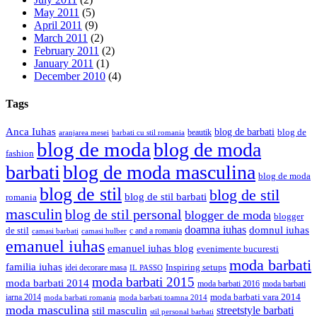
May 2011
(5)
April 2011
(9)
March 2011
(2)
February 2011
(2)
January 2011
(1)
December 2010
(4)
Tags
Anca Iuhas
blog de barbati
blog de
beautik
aranjarea mesei
barbati cu stil romania
blog de moda
blog de moda
fashion
barbati
blog de moda masculina
blog de moda
blog de stil
blog de stil
blog de stil barbati
romania
masculin
blog de stil personal
blogger de moda
blogger
doamna iuhas
domnul iuhas
de stil
c and a romania
camasi hulber
camasi barbati
emanuel iuhas
emanuel iuhas blog
evenimente bucuresti
moda barbati
familia iuhas
Inspiring setups
idei decorare masa
IL PASSO
moda barbati 2015
moda barbati 2014
moda barbati 2016
moda barbati
iarna 2014
moda barbati vara 2014
moda barbati romania
moda barbati toamna 2014
moda masculina
streetstyle barbati
stil masculin
stil personal barbati