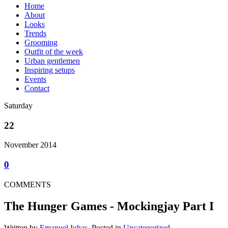
Home
About
Looks
Trends
Grooming
Outfit of the week
Urban gentlemen
Inspiring setups
Events
Contact
Saturday
22
November 2014
0
COMMENTS
The Hunger Games - Mockingjay Part I
Written by
Emanuel Iuhas
, Posted in
Uncategorized