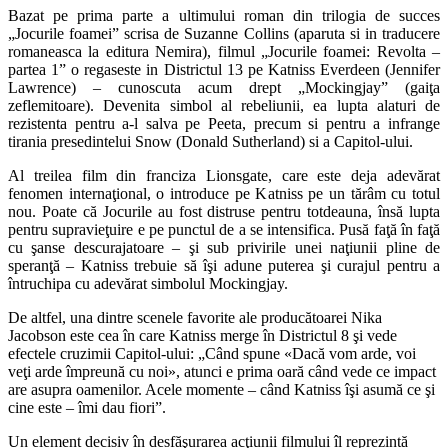
Bazat pe prima parte a ultimului roman din trilogia de succes
„Jocurile foamei” scrisa de Suzanne Collins (aparuta si in traducere
romaneasca la editura Nemira), filmul „Jocurile foamei: Revolta –
partea 1” o regaseste in Districtul 13 pe Katniss Everdeen (Jennifer
Lawrence) – cunoscuta acum drept „Mockingjay” (gaiţa
zeflemitoare). Devenita simbol al rebeliunii, ea lupta alaturi de
rezistenta pentru a-l salva pe Peeta, precum si pentru a infrange
tirania presedintelui Snow (Donald Sutherland) si a Capitol-ului.
Al treilea film din franciza Lionsgate, care este deja adevărat
fenomen internaţional, o introduce pe Katniss pe un tărâm cu totul
nou. Poate că Jocurile au fost distruse pentru totdeauna, însă lupta
pentru supravieţuire e pe punctul de a se intensifica. Pusă faţă în faţă
cu şanse descurajatoare – şi sub privirile unei naţiunii pline de
speranţă – Katniss trebuie să îşi adune puterea şi curajul pentru a
întruchipa cu adevărat simbolul Mockingjay.
De altfel, una dintre scenele favorite ale producătoarei Nika
Jacobson este cea în care Katniss merge în Districtul 8 şi vede
efectele cruzimii Capitol-ului: „Când spune «Dacă vom arde, voi
veţi arde împreună cu noi», atunci e prima oară când vede ce impact
are asupra oamenilor. Acele momente – când Katniss îşi asumă ce şi
cine este – îmi dau fiori”.
Un element decisiv în desfăşurarea acţiunii filmului îl reprezintă