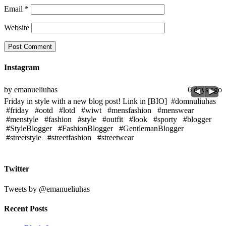
Email
*
Website
Instagram
go
by emanueliuhas
6 days ago
b
Friday in style with a new blog post! Link in [BIO] #domnuliuhas
#
#friday #ootd #lotd #wiwt #mensfashion #menswear
#
#menstyle #fashion #style #outfit #look #sporty #blogger
#
#StyleBlogger #FashionBlogger #GentlemanBlogger
#
#streetstyle #streetfashion #streetwear
Twitter
Tweets by @emanueliuhas
Recent Posts