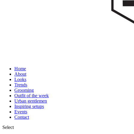
Home
About
Looks
Trends
Grooming
Outfit of the week
Urban gentlemen
Inspiring setups
Events
Contact
Select