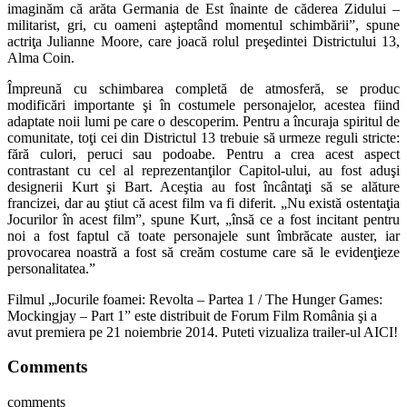
imaginăm că arăta Germania de Est înainte de căderea Zidului –
militarist, gri, cu oameni aşteptând momentul schimbării”, spune
actriţa Julianne Moore, care joacă rolul preşedintei Districtului 13,
Alma Coin.
Împreună cu schimbarea completă de atmosferă, se produc
modificări importante şi în costumele personajelor, acestea fiind
adaptate noii lumi pe care o descoperim. Pentru a încuraja spiritul de
comunitate, toţi cei din Districtul 13 trebuie să urmeze reguli stricte:
fără culori, peruci sau podoabe. Pentru a crea acest aspect
contrastant cu cel al reprezentanţilor Capitol-ului, au fost aduşi
designerii Kurt şi Bart. Aceştia au fost încântaţi să se alăture
francizei, dar au ştiut că acest film va fi diferit. „Nu există ostentaţia
Jocurilor în acest film”, spune Kurt, „însă ce a fost incitant pentru
noi a fost faptul că toate personajele sunt îmbrăcate auster, iar
provocarea noastră a fost să creăm costume care să le evidenţieze
personalitatea.”
Filmul „Jocurile foamei: Revolta – Partea 1 / The Hunger Games:
Mockingjay – Part 1” este distribuit de Forum Film România şi a
avut premiera pe 21 noiembrie 2014. Puteti vizualiza trailer-ul AICI!
Comments
comments