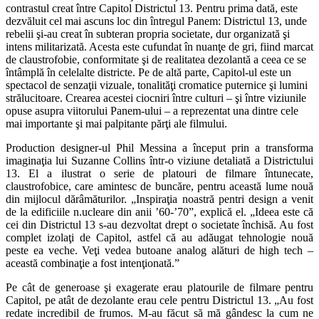
contrastul creat între Capitol Districtul 13. Pentru prima dată, este
dezvăluit cel mai ascuns loc din întregul Panem: Districtul 13, unde
rebelii şi-au creat în subteran propria societate, dur organizată şi
intens militarizată. Acesta este cufundat în nuanţe de gri, fiind marcat
de claustrofobie, conformitate şi de realitatea dezolantă a ceea ce se
întâmplă în celelalte districte. Pe de altă parte, Capitol-ul este un
spectacol de senzaţii vizuale, tonalităţi cromatice puternice şi lumini
strălucitoare. Crearea acestei ciocniri între culturi – şi între viziunile
opuse asupra viitorului Panem-ului – a reprezentat una dintre cele
mai importante şi mai palpitante părţi ale filmului.
Production designer-ul Phil Messina a început prin a transforma
imaginaţia lui Suzanne Collins într-o viziune detaliată a Districtului
13. El a ilustrat o serie de platouri de filmare întunecate,
claustrofobice, care amintesc de buncăre, pentru această lume nouă
din mijlocul dărâmăturilor. „Inspiraţia noastră pentri design a venit
de la edificiile n.ucleare din anii ’60-’70”, explică el. „Ideea este că
cei din Districtul 13 s-au dezvoltat drept o societate închisă. Au fost
complet izolaţi de Capitol, astfel că au adăugat tehnologie nouă
peste ea veche. Veţi vedea butoane analog alături de high tech –
această combinaţie a fost intenţionată.”
Pe cât de generoase şi exagerate erau platourile de filmare pentru
Capitol, pe atât de dezolante erau cele pentru Districtul 13. „Au fost
redate incredibil de frumos. M-au făcut să mă gândesc la cum ne