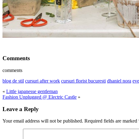
Comments
comments
blog de stil
cursuri after work
cursuri florist bucuresti
dhaniel nora
eve
«
Little japanesse gentleman
Fashion Unplugged @ Electric Castle
»
Leave a Reply
Your email address will not be published.
Required fields are marked