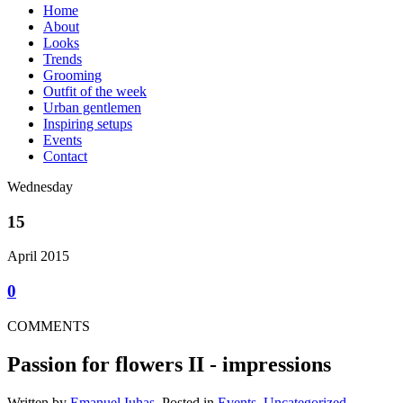
Home
About
Looks
Trends
Grooming
Outfit of the week
Urban gentlemen
Inspiring setups
Events
Contact
Wednesday
15
April 2015
0
COMMENTS
Passion for flowers II - impressions
Written by
Emanuel Iuhas
, Posted in
Events
,
Uncategorized