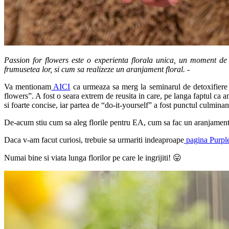
Passion for flowers este o experienta florala unica, un moment de 
frumusetea lor, si cum sa realizeze un aranjament floral. -
Va mentionam
AICI
ca urmeaza sa merg la seminarul de detoxifiere 
flowers”. A fost o seara extrem de reusita in care, pe langa faptul ca 
si foarte concise, iar partea de “do-it-yourself” a fost punctul culminan
De-acum stiu cum sa aleg florile pentru EA, cum sa fac un aranjament in
Daca v-am facut curiosi, trebuie sa urmariti indeaproape
pagina Purpl
Numai bine si viata lunga florilor pe care le ingrijiti! 😛