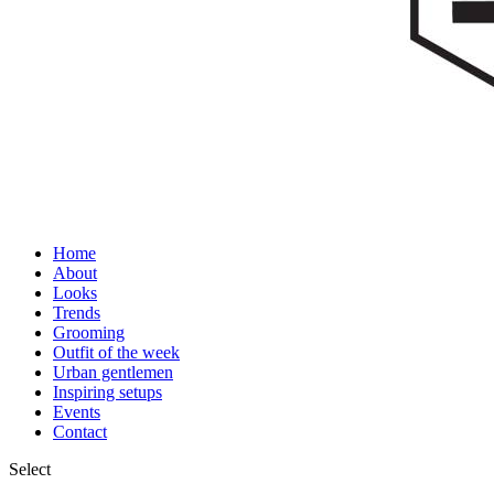
Home
About
Looks
Trends
Grooming
Outfit of the week
Urban gentlemen
Inspiring setups
Events
Contact
Select