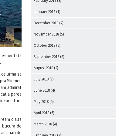
February 2019
(3)
January 2019
(1)
December 2018
(2)
November 2018
(5)
October 2018
(2)
ne-meritata
September 2018
(6)
.
August 2018
(2)
a ce urma sa
July 2018
(1)
pra Sliemei,
e am admirat
June 2018
(4)
ocatia parea
 incarcatura
May 2018
(5)
April 2018
(6)
eream o alta
March 2018
(4)
e bucura de
fascinati de
February 2018
(7)