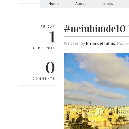
Home
About
Looks
#neiubimde10 H
FRIDAY
1
Written by
Emanuel Iuhas
, Poste
APRIL 2016
0
COMMENTS