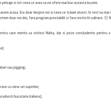
de peisaje si tot ceea ce avea sa ne ofere mai bun aceasta locatie.
asem acasa. Era doar despre noi si ceea ce traiam atunci. In rest nu mai 
m doar noi doi, fara program prestabilit si fara restrictii culinare. 🙂 
entru care merita sa vizitezi Malta, dar si poze concludente pentru a
ul;
mbari sau jogging;
erase cu view-uri superbe;
 iubesti bucataria italiana);