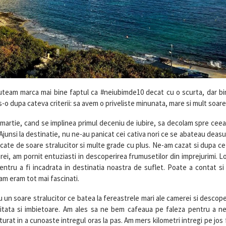
puteam marca mai bine faptul ca #neiubimde10 decat cu o scurta, dar bi
-o dupa cateva criterii: sa avem o priveliste minunata, mare si mult soare
6 martie, cand se implinea primul deceniu de iubire, sa decolam spre cee
Ajunsi la destinatie, nu ne-au panicat cei cativa nori ce se abateau deasu
arcate de soare stralucitor si multe grade cu plus. Ne-am cazat si dupa c
rei, am pornit entuziasti in descoperirea frumusetilor din imprejurimi. L
pentru a fi incadrata in destinatia noastra de suflet. Poate a contat si
am eram tot mai fascinati.
un soare stralucitor ce batea la fereastrele mari ale camerei si descop
agitata si imbietoare. Am ales sa ne bem cafeaua pe faleza pentru a n
urat in a cunoaste intregul oras la pas. Am mers kilometri intregi pe jos 