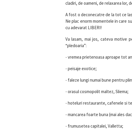
cladiri, de oameni, de relaxarea lor, 
A fost o deconecatre de la tot ce las
Ne plac enorm momentele in care sunte
cu adevarat LIBERI!
Va lasam, mai jos, cateva motive p
“pledoaria”:
- vremea prietenoasa aproape tot an
- peisaje exotice;
- faleze lungi numai bune pentru pli
- orasul cosmopolit maltez, Sliema;
- hoteluri restaurante, cafenele si t
- mancarea foarte buna (mai ales daca
- frumusetea capitalei, Valletta;