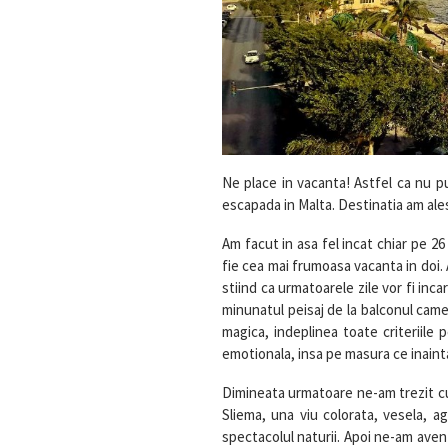
Ne place in vacanta! Astfel ca nu 
escapada in Malta. Destinatia am ales
Am facut in asa fel incat chiar pe 2
fie cea mai frumoasa vacanta in doi. 
stiind ca urmatoarele zile vor fi inc
minunatul peisaj de la balconul came
magica, indeplinea toate criteriile 
emotionala, insa pe masura ce inaint
Dimineata urmatoare ne-am trezit cu 
Sliema, una viu colorata, vesela, 
spectacolul naturii. Apoi ne-am avent