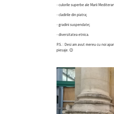
- culorile superbe ale Marii Meditera
- cladirile din piatra;
- gradini suspendate;
- diversitatea etnica.
P.S. : Desi am avut mereu cu noi apar
piesaje. 😉