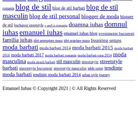
blog de stil
blog de stil
blog de stil barbati
romania
masculin
blog de stil personal
blogger de moda
blogger
domnul
doamna iuhas
de stil
bucharest streetstyle
c and a romania
iuhas
emanuel iuhas
emanuel iuhas blog
evenimente bucuresti
familia iuhas
Inspiring setups
idei amenajare masa
idei aranjare masa
moda barbati
moda barbati 2015
moda barbati 2014
moda barbati
moda
moda barbati 2017
moda barbati romania
moda barbati vara 2014
2016
masculina
streetstyle
stil masculin
streetstyle
moda strazii barbati
barbati
tendinte
streetstyle bucuresti
streetstyle masculin
table setup
moda barbati
tendinte moda barbati 2014
urban style journey
Emanuel Iuhas © Copyright 2021 | © All Rights Reserved