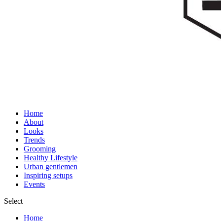
Home
About
Looks
Trends
Grooming
Healthy Lifestyle
Urban gentlemen
Inspiring setups
Events
Select
Home