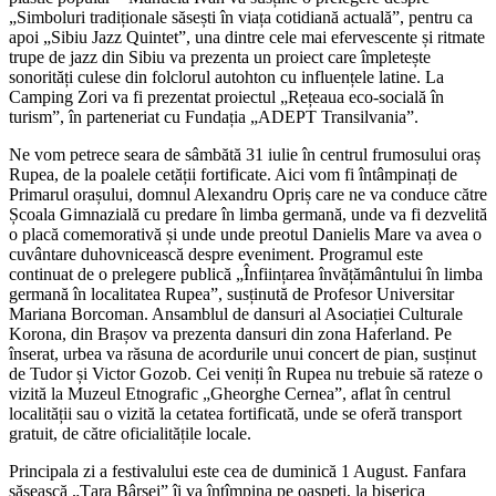
„Simboluri tradiționale săsești în viața cotidiană actuală”, pentru ca
apoi „Sibiu Jazz Quintet”, una dintre cele mai efervescente și ritmate
trupe de jazz din Sibiu va prezenta un proiect care împletește
sonorități culese din folclorul autohton cu influențele latine. La
Camping Zori va fi prezentat proiectul „Rețeaua eco-socială în
turism”, în parteneriat cu Fundația „ADEPT Transilvania”.
Ne vom petrece seara de sâmbătă 31 iulie în centrul frumosului oraș
Rupea, de la poalele cetății fortificate. Aici vom fi întâmpinați de
Primarul orașului, domnul Alexandru Opriș care ne va conduce către
Școala Gimnazială cu predare în limba germană, unde va fi dezvelită
o placă comemorativă și unde unde preotul Danielis Mare va avea o
cuvântare duhovnicească despre eveniment. Programul este
continuat de o prelegere publică „Înființarea învățământului în limba
germană în localitatea Rupea”, susținută de Profesor Universitar
Mariana Borcoman. Ansamblul de dansuri al Asociației Culturale
Korona, din Brașov va prezenta dansuri din zona Haferland. Pe
înserat, urbea va răsuna de acordurile unui concert de pian, susținut
de Tudor și Victor Gozob. Cei veniți în Rupea nu trebuie să rateze o
vizită la Muzeul Etnografic „Gheorghe Cernea”, aflat în centrul
localității sau o vizită la cetatea fortificată, unde se oferă transport
gratuit, de către oficialitățile locale.
Principala zi a festivalului este cea de duminică 1 August. Fanfara
săsească „Țara Bârsei” îi va întîmpina pe oaspeți, la biserica