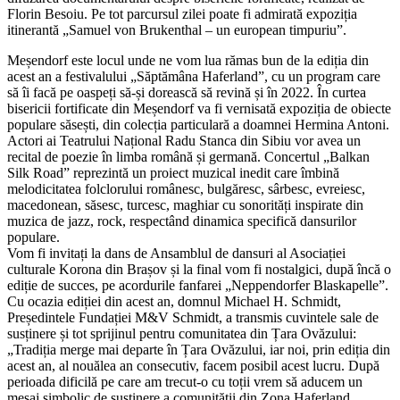
Florin Besoiu. Pe tot parcursul zilei poate fi admirată expoziția
itinerantă „Samuel von Brukenthal – un european timpuriu”.
Meșendorf este locul unde ne vom lua rămas bun de la ediția din
acest an a festivalului „Săptămâna Haferland”, cu un program care
să îi facă pe oaspeți să-și dorească să revină și în 2022. În curtea
bisericii fortificate din Meșendorf va fi vernisată expoziția de obiecte
populare săsești, din colecția particulară a doamnei Hermina Antoni.
Actori ai Teatrului Național Radu Stanca din Sibiu vor avea un
recital de poezie în limba română și germană. Concertul „Balkan
Silk Road” reprezintă un proiect muzical inedit care îmbină
melodicitatea folclorului românesc, bulgăresc, sârbesc, evreiesc,
macedonean, săsesc, turcesc, maghiar cu sonorități inspirate din
muzica de jazz, rock, respectând dinamica specifică dansurilor
populare.
Vom fi invitați la dans de Ansamblul de dansuri al Asociației
culturale Korona din Brașov și la final vom fi nostalgici, după încă o
ediție de succes, pe acordurile fanfarei „Neppendorfer Blaskapelle”.
Cu ocazia ediției din acest an, domnul Michael H. Schmidt,
Președintele Fundației M&V Schmidt, a transmis cuvintele sale de
susținere și tot sprijinul pentru comunitatea din Țara Ovăzului:
„Tradiția merge mai departe în Țara Ovăzului, iar noi, prin ediția din
acest an, al nouălea an consecutiv, facem posibil acest lucru. După
perioada dificilă pe care am trecut-o cu toții vrem să aducem un
mesaj simbolic de susținere a comunității din Zona Haferland,