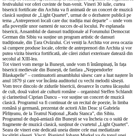
festivalului vor oferi cuvinte de bun-venit. Vineri 30 iulie, curtea
bisericii fortificate din Archita va fi animată de un concert de muzică
clasică susținut de „Light Quartet”, urmat de o dezbatere publică pe
tema „Antreprenori locali care duc tradiția mai departe” – unde vom
afla poveștile unor oameni de succes de-ai locului. Pe esplanada
bisericii, Ansamblul de dansuri tradiționale al Forumului Democrat
German din Sibiu va susține un program artistic de dansuri
tradiționale, din Țara Ovăzului. Cei veniți la Archita vor avea ocazia
să cumpere produse locale, oferite de antreprenori din Archita și vor
putea vizita biserica fortificată, ale cărei ziduri exterioare datează din
secolul al XIII-lea.
Tot vineri vom merge la Bunești, unde vom fi întâmpinați, în fața
bisericii medievale din Bunești, de fanfara „Neppendorfer
Blaskapelle” – continuatorii ansamblului săsesc care a luat naștere în
anul 1879 și care vor încânta auditoriul cu vechi melodii săsești.
Vom trece dincolo de zidurile bisericii, deoarece în curtea lăcașului
de cult, două valori ale culturii române – organistul Steffen Schlandt
și clarinetisul Ciprian Dancu – vor susține un concert de muzică
clasică. Programul va fi continuat de un recital de poezie, în limba
română și germană, prezentat de actorii Alin Deac și Gabriela
Pîrlițeanu, de la Teatrul Național „Radu Stanca”, din Sibiu.
Programul de după-amiază din Bunești se va încheia cu o suită de
fragmente de muzică clasică, susținut de cvartetul „Light Quartet”.
Seara de vineri este dedicată uneia dintre cele mai mediatizate
localități săsești, Viscri. Pianistul Johann Markel va da tonul unei