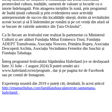
promovând cultura, tradițiile, oamenii de valoare și locurile cu o
istorie îndelungată. Prin atragerea turiștilor în zonă, prin programul
de înaltă ținută culturală și prin evidențierea unor activități
antreprenoriale de succes din localitățile săsești, dorim să revitalizăm
aceste locuri și să îi îndemnăm pe români și pe cei veniți din afară să
se bucure de valorile autentice din Țara Ovăzului”.
Ca în fiecare an festivalul este realizat în parteneriat cu Ministerul
Culturii și are alături Fundația Mihai Eminescu Trust, Fundația
ADEPT Transilvania, Asociația Nowero, Primăria Rupea, Asociația
Descoperă Archita, Asociația Vecinătatea Femeilor din Saschiz și
Fundația Tabaluga.
Întreg programul festivalului Săptămâna Haferland (ce se desfașoară
între 31 Iulie - 1 august 2024) îl puteti urmări aici
www.haferland.ro/en/program , dar și pe pagina lor de Facebook
sau pe contul de Instagram.
Experiența noastră din 2019 o puteți citi, detaliată, în acest articol
http://emanueliuhas.com/familiaiuhascalatoreste-saptamana-
haferland/
.