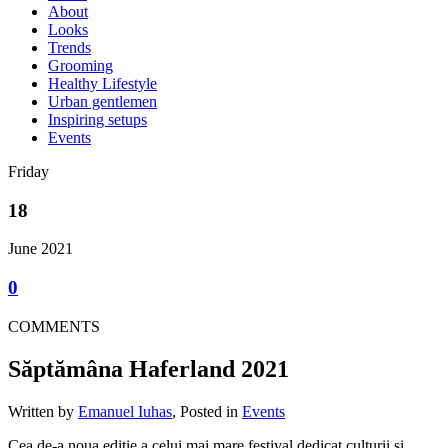
About
Looks
Trends
Grooming
Healthy Lifestyle
Urban gentlemen
Inspiring setups
Events
Friday
18
June 2021
0
COMMENTS
Săptămâna Haferland 2021
Written by
Emanuel Iuhas
, Posted in
Events
Cea de-a noua ediție a celui mai mare festival dedicat culturii și