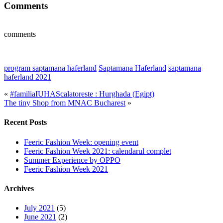
Comments
comments
program saptamana haferland
Saptamana Haferland
saptamana
haferland 2021
«
#familiaIUHAScalatoreste : Hurghada (Egipt)
The tiny Shop from MNAC Bucharest
»
Recent Posts
Feeric Fashion Week: opening event
Feeric Fashion Week 2021: calendarul complet
Summer Experience by OPPO
Feeric Fashion Week 2021
Archives
July 2021
(5)
June 2021
(2)