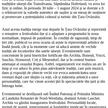
tradițiilor săsești din Transilvania, Săptămâna Haferland, va avea loc
fizic și online, în perioada 30 iulie – 1 august 2024 și se dorește a fi
o reîntoarcere la valorile autentice ale sașilor și un mesaj de susținere
și promovare a potențialului cultural și turistic din Țara Ovăzului.
Anul acesta tradiția merge mai departe în Țara Ovăzului și reprezintă
o renaștere a festivalului dar și o adaptare a programului la noua
normalitate, impusă de pandemie. În condiții de siguranță, timp de
trei zile, publicul va avea ocazia să asiste la reprezentații artistice de
înaltă ținută, cât și la momente care să aducă aminte de vechile
tradiții ale locuitorilor din satele săsești. Evenimentele sunt
concentrate în jurul bisericilor fortificate din Archita, Bunești, Viscri,
Saschiz, Homorod, Criț și Meșendorf, dar și în centrul frumos
amenajat al orașului Rupea. Astfel, organizatorii vor realiza un arc în
timp și vor aduce în prim plan adevăratele tradiții, care prin muzică,
dans și expoziții de obiecte vechi vor evoca autenticitatea unor
vremuri după care tânjim cu toții, cât și măiestria artistică a unor
personalități, care fac cinste acestei țări în spectacolele din țară și din
întreaga lume.
Evenimentul se desfășoară sub Înaltul Patronaj al Primului Ministru
al Landului Renaniei de Nord-Westfalia, domnul Armin Laschet.
Archita va găzdui inaugurarea festivalului. Personalități locale,
invitați de seamă, reprezentanți ai fundațiilor implicate în organizarea