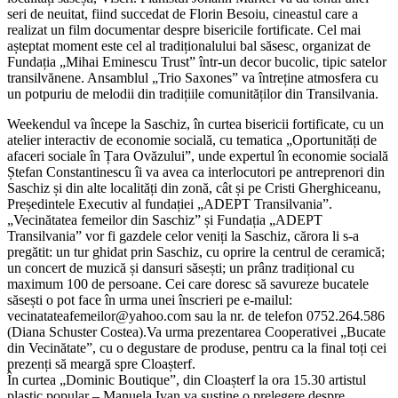
seri de neuitat, fiind succedat de Florin Besoiu, cineastul care a
realizat un film documentar despre bisericile fortificate. Cel mai
așteptat moment este cel al tradiționalului bal săsesc, organizat de
Fundația „Mihai Eminescu Trust” într-un decor bucolic, tipic satelor
transilvănene. Ansamblul „Trio Saxones” va întreține atmosfera cu
un potpuriu de melodii din tradițiile comunităților din Transilvania.
Weekendul va începe la Saschiz, în curtea bisericii fortificate, cu un
atelier interactiv de economie socială, cu tematica „Oportunități de
afaceri sociale în Țara Ovăzului”, unde expertul în economie socială
Ștefan Constantinescu îi va avea ca interlocutori pe antreprenori din
Saschiz și din alte localități din zonă, cât și pe Cristi Gherghiceanu,
Președintele Executiv al fundației „ADEPT Transilvania”.
„Vecinătatea femeilor din Saschiz” și Fundația „ADEPT
Transilvania” vor fi gazdele celor veniți la Saschiz, cărora li s-a
pregătit: un tur ghidat prin Saschiz, cu oprire la centrul de ceramică;
un concert de muzică și dansuri săsești; un prânz tradițional cu
maximum 100 de persoane. Cei care doresc să savureze bucatele
săsești o pot face în urma unei înscrieri pe e-mailul:
vecinatateafemeilor@yahoo.com
sau la nr. de telefon 0752.264.586
(Diana Schuster Costea).Va urma prezentarea Cooperativei „Bucate
din Vecinătate”, cu o degustare de produse, pentru ca la final toți cei
prezenți să meargă spre Cloașterf.
În curtea „Dominic Boutique”, din Cloașterf la ora 15.30 artistul
plastic popular – Manuela Ivan va susține o prelegere despre