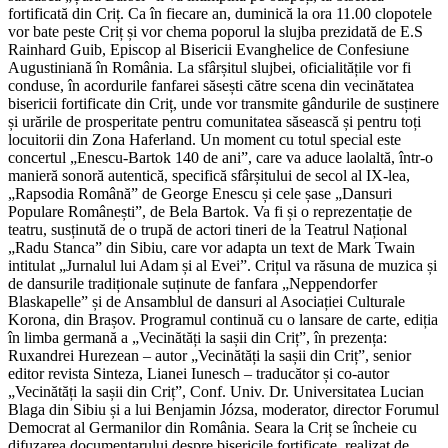
fortificată din Criț. Ca în fiecare an, duminică la ora 11.00 clopotele
vor bate peste Criț și vor chema poporul la slujba prezidată de E.S
Rainhard Guib, Episcop al Bisericii Evanghelice de Confesiune
Augustiniană în România. La sfârșitul slujbei, oficialitățile vor fi
conduse, în acordurile fanfarei săsești către scena din vecinătatea
bisericii fortificate din Criț, unde vor transmite gândurile de susținere
și urările de prosperitate pentru comunitatea săsească și pentru toți
locuitorii din Zona Haferland. Un moment cu totul special este
concertul „Enescu-Bartok 140 de ani”, care va aduce laolaltă, într-o
manieră sonoră autentică, specifică sfârșitului de secol al IX-lea,
„Rapsodia Română” de George Enescu și cele șase „Dansuri
Populare Românești”, de Bela Bartok. Va fi și o reprezentație de
teatru, susținută de o trupă de actori tineri de la Teatrul Național
„Radu Stanca” din Sibiu, care vor adapta un text de Mark Twain
intitulat „Jurnalul lui Adam și al Evei”. Crițul va răsuna de muzica și
de dansurile tradiționale suținute de fanfara „Neppendorfer
Blaskapelle” și de Ansamblul de dansuri al Asociației Culturale
Korona, din Brașov. Programul continuă cu o lansare de carte, ediția
în limba germană a „Vecinătăți la sașii din Criț”, în prezența:
Ruxandrei Hurezean – autor „Vecinătăți la sașii din Criț”, senior
editor revista Sinteza, Lianei Iunesch – traducător și co-autor
„Vecinătăți la sașii din Criț”, Conf. Univ. Dr. Universitatea Lucian
Blaga din Sibiu și a lui Benjamin Józsa, moderator, director Forumul
Democrat al Germanilor din România. Seara la Criț se încheie cu
difuzarea documentarului despre bisericile fortificate, realizat de